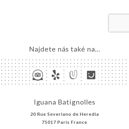
MŮ
VOVAT
ERIE
ENZE
ÍDKA
TAKT
Najdete nás také na...
Iguana Batignolles
20 Rue Severiano de Heredia
75017 Paris France