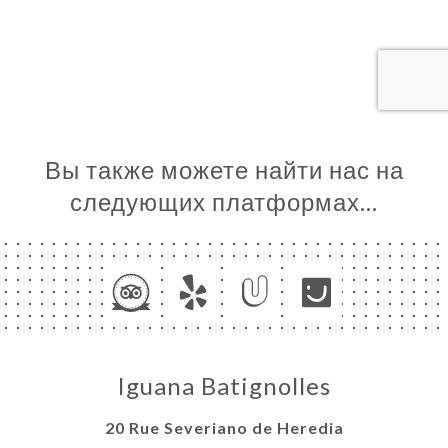
ЦА
ИРОВАТЬ
ЕРЕЯ
ЫВЫ
НЮ
Вы также можете найти нас на
ЬСЯ С
следующих платформах…
Iguana Batignolles
20 Rue Severiano de Heredia