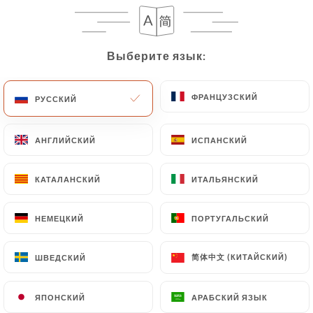
RU
МЕНЮ
Выберите язык:
Выберите язык:
ФРАНЦУЗСКИЙ
ФРАНЦУЗСКИЙ
РУССКИЙ
РУССКИЙ
АНГЛИЙСКИЙ
АНГЛИЙСКИЙ
ИСПАНСКИЙ
ИСПАНСКИЙ
/
Отзывы
ГЛАВНАЯ СТРАНИЦА
ОТЗЫВЫ
КАТАЛАНСКИЙ
КАТАЛАНСКИЙ
ИТАЛЬЯНСКИЙ
ИТАЛЬЯНСКИЙ
НЕМЕЦКИЙ
НЕМЕЦКИЙ
ПОРТУГАЛЬСКИЙ
ПОРТУГАЛЬСКИЙ
232 отзывы на Uniiti
简体中文 (КИТАЙСКИЙ)
简体中文 (КИТАЙСКИЙ)
ШВЕДСКИЙ
ШВЕДСКИЙ
4.6 / 5
ЯПОНСКИЙ
ЯПОНСКИЙ
АРАБСКИЙ ЯЗЫК
АРАБСКИЙ ЯЗЫК
Проверенные отзывы реальных