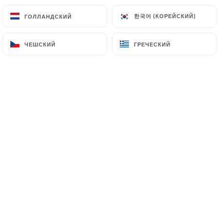
клиентов.
한국어 (КОРЕЙСКИЙ)
한국어 (КОРЕЙСКИЙ)
ГОЛЛАНДСКИЙ
ГОЛЛАНДСКИЙ
ЧЕШСКИЙ
ЧЕШСКИЙ
ГРЕЧЕСКИЙ
ГРЕЧЕСКИЙ
Christelle B. оценил(-а)
C
5/5
06/07/2026
•
04:11
Charlène M. оценил(-а)
C
5/5
02/07/2026
•
07:02
Anne v. оценил(-а)
A
4/5
le site et le service sont agréables. la
cuisine était assez bonne à l'ouverture
mais a tendance à se détériorer; dommage