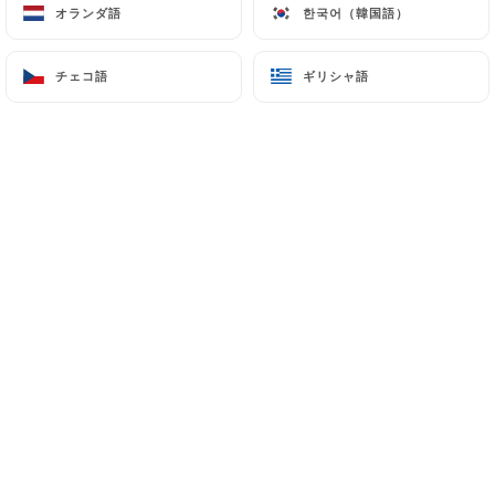
オランダ語
オランダ語
한국어（韓国語）
한국어（韓国語）
チェコ語
チェコ語
ギリシャ語
ギリシャ語
Christelle B.の評価
C
5/5
06/07/2026
•
04:11
Charlène M.の評価
C
5/5
02/07/2026
•
07:02
Anne v.の評価
A
4/5
le site et le service sont agréables. la
cuisine était assez bonne à l'ouverture
mais a tendance à se détériorer; dommage
car nous aimons bien l'endroit