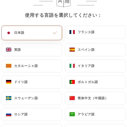
メニュー
JA
使用する言語を選択してください：
使用する言語を選択してください：
フランス語
フランス語
日本語
日本語
英語
英語
スペイン語
スペイン語
カタルーニャ語
カタルーニャ語
イタリア語
イタリア語
/
レビュー
ホーム
レビュー
ドイツ語
ドイツ語
ポルトガル語
ポルトガル語
232 Uniitiのレビュー
スウェーデン語
スウェーデン語
简体中文（中国語）
简体中文（中国語）
4.6 / 5
ロシア語
ロシア語
アラビア語
アラビア語
100%リアル、検証済みレビュー。