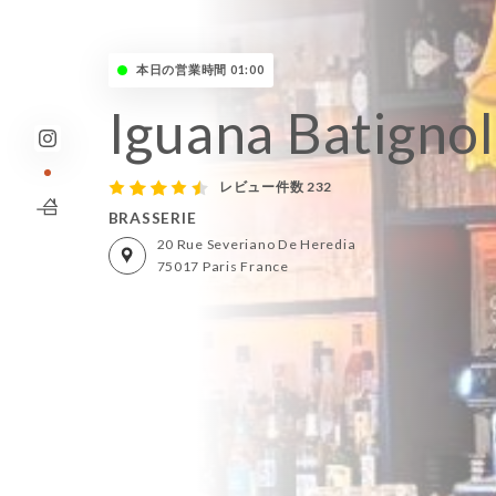
本日の営業時間 01:00
Iguana Batignol
レビュー件数 232
BRASSERIE
20 Rue Severiano De Heredia
75017 Paris France