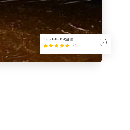
Christelle B.の評価
5/5
ose d'une carte variée et de